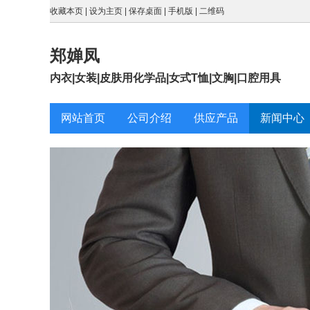
收藏本页
|
设为主页
|
保存桌面
|
手机版
|
二维码
郑婵凤
内衣|女装|皮肤用化学品|女式T恤|文胸|口腔用具
网站首页
公司介绍
供应产品
新闻中心